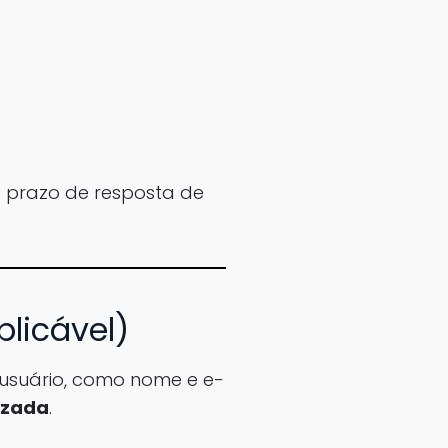
 prazo de resposta de
plicável)
o usuário, como nome e e-
izada
.