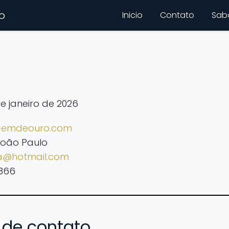
o
Inicio
Contato
Sab
e janeiro de 2026
agemdeouro.com
oão Paulo
za@hotmail.com
866
l de contato